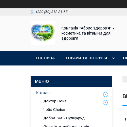
+380 (50) 312-81-67
Компанія "Абрис здоров'я" -
косметика та вітаміни для
здоров'я
ГОЛОВНА
ТОВАРИ ТА ПОСЛУГИ
П
Каталог
В
Доктор Нона
Чойс Choice
Добра їжа - Суперфуд
Н
Green Max побутова хімія