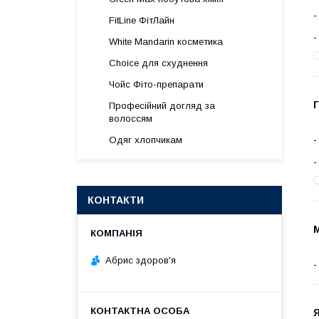
FitLine ФітЛайн
White Mandarin косметика
Choice для схуднення
Чойс Фіто-препарати
Г
Професійний догляд за
волоссям
Одяг хлопчикам
КОНТАКТИ
Абрис здоров'я
Я