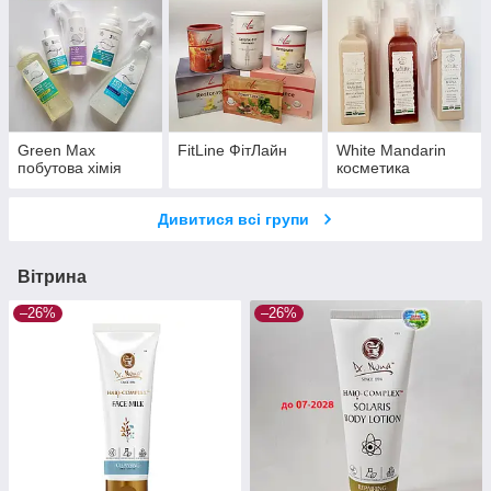
Green Max
FitLine ФітЛайн
White Mandarin
побутова хімія
косметика
Дивитися всі групи
Вітрина
–26%
–26%