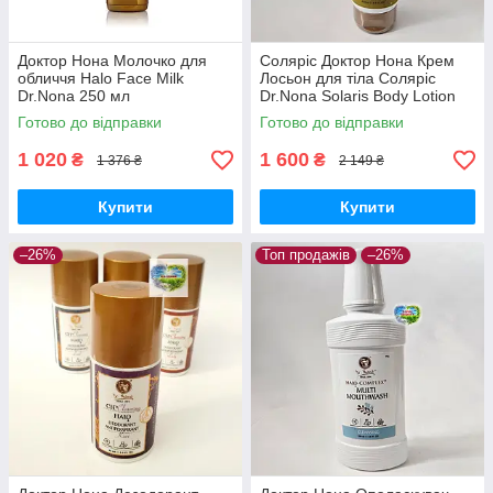
Доктор Нона Молочко для
Соляріс Доктор Нона Крем
обличчя Halo Face Milk
Лосьон для тіла Соляріс
Dr.Nona 250 мл
Dr.Nona Solaris Body Lotion
Доктор Нона Солярис від
Готово до відправки
Готово до відправки
опіків
1 020
1 600
₴
₴
1 376 ₴
2 149 ₴
Купити
Купити
–26%
Топ продажів
–26%