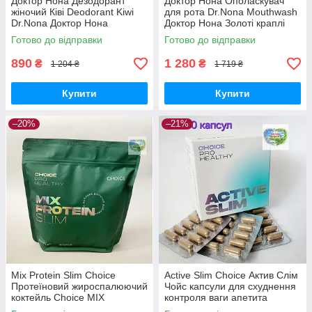
Доктор Нона Дезодорант
Доктор Нона Ополаскувач
жіночий Ківі Deodorant Kiwi
для рота Dr.Nona Mouthwash
Dr.Nona Доктор Нона
Доктор Нона Золоті краплі
дезодорант кульковий Ківі
250 мл
Готово до відправки
Готово до відправки
890
1 280
₴
₴
1 204 ₴
1 719 ₴
Купити
Купити
–20%
–21%
Mix Protein Slim Choice
Active Slim Choice Актив Слім
Протеїновий жироспалюючий
Чойс капсули для схуднення
коктейль Choice MIX
контроля ваги апетита
PROTEIN SLIM Чойс для
калорій прискорення