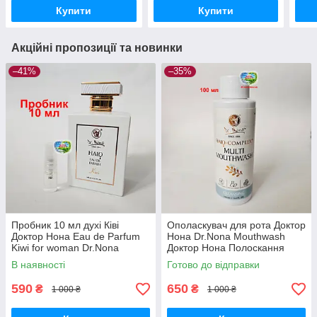
Купити
Купити
Акційні пропозиції та новинки
–41%
–35%
Пробник 10 мл духі Ківі
Ополаскувач для рота Доктор
Доктор Нона Eau de Parfum
Нона Dr.Nona Mouthwash
Kiwi for woman Dr.Nona
Доктор Нона Полоскання
Парфумована вода Ківі
Золоті краплі 100 мл
В наявності
Готово до відправки
590
650
₴
₴
1 000 ₴
1 000 ₴