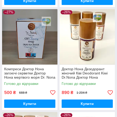
Купити
Купити
–27%
–26%
Компреси Доктор Нона
Доктор Нона Дезодорант
загоючі серветки Доктор
жіночий Ківі Deodorant Kiwi
Нона мертвого моря Dr. Nona
Dr.Nona Доктор Нона
Dead Sea Water Compresses
дезодорант кульковий Ківі
Готово до відправки
Готово до відправки
500
890
₴
₴
688 ₴
1 204 ₴
Купити
Купити
–26%
–26%