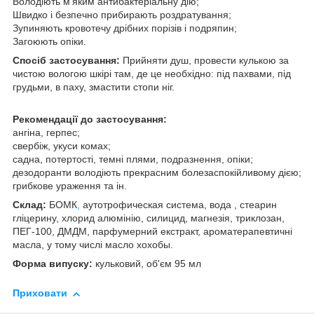
Володіють м'яким антибактеріальну дію;
Швидко і безпечно прибирають роздратування;
Зупиняють кровотечу дрібних порізів і подряпин;
Загоюють опіки.
Спосіб застосування:
Прийняти душ, провести кулькою за
чистою вологою шкірі там, де це необхідно: під пахвами, під
грудьми, в паху, змастити стопи ніг.
Рекомендації до застосування:
ангіна, герпес;
свербіж, укуси комах;
садна, потертості, темні плями, подразнення, опіки;
дезодоранти володіють прекрасним болезаспокійливому дією;
грибкове ураження та ін.
Склад:
БОМК
,
аутотрофическая система, вода , стеарин
гліцерину, хлорид алюмінію, силицид, магнезія, триклозан,
ПЕГ-100, ДМДМ, парфумерний екстракт, ароматерапевтичні
масла, у тому числі масло хохобы.
Форма випуску:
кульковий, об'єм 95 мл
Приховати