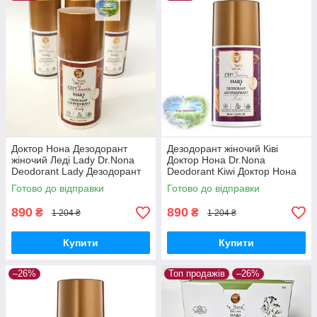
Доктор Нона Дезодорант
Дезодорант жіночий Ківі
жіночий Леді Lady Dr.Nona
Доктор Нона Dr.Nona
Deodorant Lady Дезодорант
Deodorant Kiwi Доктор Нона
кульковий Доктор Нона 95 мл
кульковий деодорант Ківі
Готово до відправки
Готово до відправки
890
890
₴
₴
1 204 ₴
1 204 ₴
Купити
Купити
–26%
Топ продажів
–26%