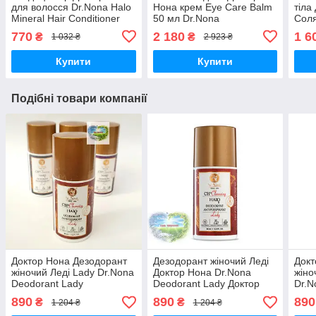
для волосся Dr.Nona Halo
Нона крем Eye Care Balm
тіла
Mineral Hair Conditioner
50 мл Dr.Nona
Соля
Dr.Nona Mineral
Body
770
2 180
1 6
₴
₴
1 032 ₴
2 923 ₴
Conditioner
Купити
Купити
Подібні товари компанії
Доктор Нона Дезодорант
Дезодорант жіночий Леді
Докт
жіночий Леді Lady Dr.Nona
Доктор Нона Dr.Nona
жіно
Deodorant Lady
Deodorant Lady Доктор
Dr.N
Дезодорант кульковий
Нона кульковий
дезо
890
890
890
₴
₴
1 204 ₴
1 204 ₴
Доктор Нона 95 мл
дезодорант Леді