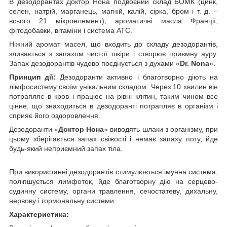
В дезодорантах Доктор Нона подвоєний склад БОМК (цинк,
селен, натрій, марганець, магній, калій, сірка, бром і т. д. –
всього 21 мікроелемент), ароматичні масла Франції,
фітодобавки, вітаміни і система АТС.
Ніжний аромат масел, що входить до складу дезодорантів,
зливається з запахом чистої шкіри і створює приємну ауру.
Запах дезодорантів чудово поєднується з духами «
Dr. Nona
».
Принцип дії:
Дезодоранти активно і благотворно діють на
лімфосистему своїм унікальним складом. Через 10 хвилин він
потрапляє в кров і працює на рівні клітин, таким чином все
цінне, що знаходиться в дезодоранті потрапляє в організм і
сприяє його оздоровлення.
Дезодоранти «
Доктор Нона
» виводять шлаки з організму, при
цьому зберігається запах свіжості і немає запаху поту, йде
будь-який неприємний запах тіла.
При використанні дезодорантів стимулюється імунна система,
поліпшується лимфоток, йде благотворну дію на серцево-
судинну систему, органи травлення, сечостатеву, дихальну,
нервову і гормональну системи.
Характеристика: