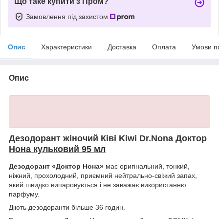
Що таке купити з Пром?
Замовлення під захистом
Опис
Характеристики
Доставка
Оплата
Умови п
Опис
Дезодорант жіночий Ківі Kiwi Dr.Nona Доктор
Нона кульковий
95 мл
Дезодорант «Доктор Нона»
має оригінальний, тонкий,
ніжний, прохолодний, приємний нейтрально-свіжий запах,
який швидко випаровується і не заважає використанню
парфуму.
Діють дезодоранти більше 36 годин.