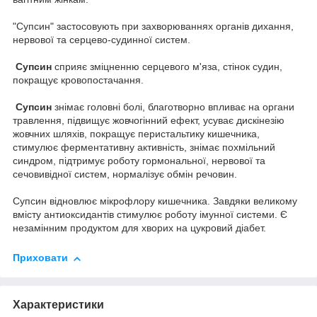
"Супсин" застосовують при захворюваннях органів дихання,
нервової та серцево-судинної систем.
Супсин
сприяє зміцненню серцевого м'яза, стінок судин,
покращує кровопостачання.
Супсин
знімає головні болі, благотворно впливає на органи
травлення, підвищує жовчогінний ефект, усуває дискінезію
жовчних шляхів, покращує перистальтику кишечника,
стимулює ферментативну активність, знімає похмільний
синдром, підтримує роботу гормональної, нервової та
сечовивідної систем, нормалізує обмін речовин.
Супсин відновлює мікрофлору кишечника. Завдяки великому
вмісту антиоксидантів стимулює роботу імунної системи. Є
незамінним продуктом для хворих на цукровий діабет.
Приховати
Характеристики