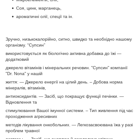
Соя, цинк, марганець,
ароматичні олії, спеції та ін.
Зручно, низькокалорійно, ситно, швидко та необхідно нашому
організму. “Супсин”
використовується як біологічно активна добавка до їжі —
додатковий
джерело вітамінів і мінеральних речовин. "Супсин" компанії
"Dr. Nona" у нашій
життя: — Джерело енергії на цілий день. – Добова норма
мінералів, вітамінів,
антиоксидантів. — Засіб, що покращує функції печінки. —
Відновлення та
стимулювання Вашої імунної системи. – Тип живлення під час
проходження агресивних
методів лікування онкобольних. — Легкозасвоювана їжа у разі
проблем травної