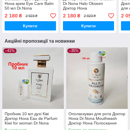
Нона крем Eye Care Balm
Dr.Nona Halo Okseen
Докт
50 мл Dr.Nona
Доктор Нона
для 
Sola
2 180
2 180
2 0
₴
₴
2 923 ₴
2 923 ₴
Купити
Купити
Акційні пропозиції та новинки
–41%
–35%
Пробник 10 мл духі Ківі
Ополаскувач для рота Доктор
Доктор Нона Eau de Parfum
Нона Dr.Nona Mouthwash
Kiwi for woman Dr.Nona
Доктор Нона Полоскання
Парфумована вода Ківі
Золоті краплі 100 мл