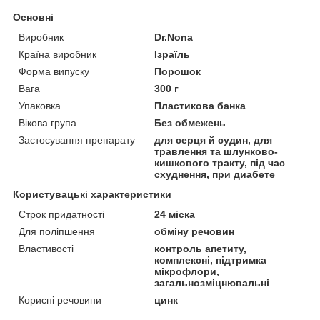
Основні
Виробник
Dr.Nona
Країна виробник
Ізраїль
Форма випуску
Порошок
Вага
300 г
Упаковка
Пластикова банка
Вікова група
Без обмежень
Застосування препарату
для серця й судин, для
травлення та шлунково-
кишкового тракту, під час
схуднення, при диабете
Користувацькі характеристики
Строк придатності
24 міска
Для поліпшення
обміну речовин
Властивості
контроль апетиту,
комплексні, підтримка
мікрофлори,
загальнозміцнювальні
Корисні речовини
цинк