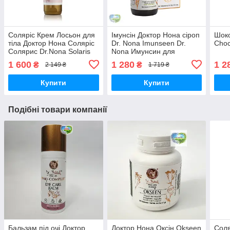
Соляріс Крем Лосьон для
Імунсін Доктор Нона сіроп
Шоко
тіла Доктор Нона Соляріс
Dr. Nona Imunseen Dr.
Choc
Солярис Dr.Nona Solaris
Nona Имунсин для
Body Lotion від опіків
імунітету
1 600
1 280
1 2
₴
₴
2 149 ₴
1 719 ₴
Купити
Купити
Подібні товари компанії
Бальзам під очі Доктор
Доктор Нона Оксін Okseen
Соля