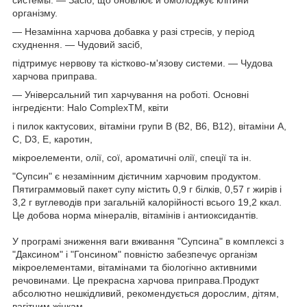
системы. — Засіб, що оновлює й омолоджує клітини
організму.
— Незамінна харчова добавка у разі стресів, у період
схуднення. — Чудовий засіб,
підтримує нервову та кістково-м'язову системи. — Чудова
харчова приправа.
— Універсальний тип харчування на роботі. Основні
інгредієнти: Halo ComplexTM, квіти
і пилок кактусових, вітаміни групи В (В2, В6, В12), вітаміни А,
С, D3, Е, каротин,
мікроелементи, олії, сої, ароматичні олії, спеції та ін.
"Супсин" є незамінним дієтичним харчовим продуктом.
Пятиграммовый пакет супу містить 0,9 г білків, 0,57 г жирів і
3,2 г вуглеводів при загальній калорійності всього 19,2 ккал.
Це добова норма мінералів, вітамінів і антиоксидантів.
У програмі зниження ваги вживання "Супсина" в комплексі з
"Даксином" і "Гонсином" повністю забезпечує організм
мікроелементами, вітамінами та біологічно активними
речовинами. Це прекрасна харчова приправа.Продукт
абсолютно нешкідливий, рекомендується дорослим, дітям,
вагітним жінкам.