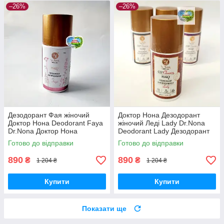
–26%
–26%
Дезодорант Фая жіночий
Доктор Нона Дезодорант
Доктор Нона Deodorant Faya
жіночий Леді Lady Dr.Nona
Dr.Nona Доктор Нона
Deodorant Lady Дезодорант
дезодорант кульковий Фая
кульковий Доктор Нона 95 мл
Готово до відправки
Готово до відправки
антіперспірант
890
890
₴
₴
1 204 ₴
1 204 ₴
Купити
Купити
Показати ще