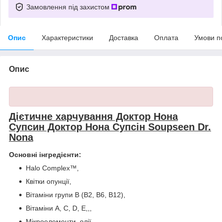
Замовлення під захистом
Опис
Характеристики
Доставка
Оплата
Умови п
Опис
Дієтичне харчування Доктор Нона
Супсин Доктор Нона Супсін Soupseen Dr.
Nona
Основні інгредієнти:
Halo Complex™,
Квітки опунції,
Вітаміни групи В (В2, В6, В12),
Вітаміни А, С, D, Е,,,
Мікроелементи, олії,