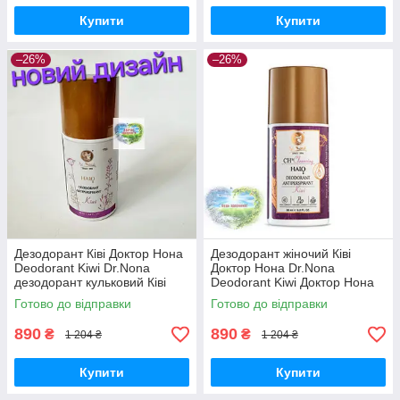
Купити
Купити
–26%
–26%
Дезодорант Ківі Доктор Нона
Дезодорант жіночий Ківі
Deodorant Kiwi Dr.Nona
Доктор Нона Dr.Nona
дезодорант кульковий Ківі
Deodorant Kiwi Доктор Нона
Доктор Нона
кульковий деодорант Ківі
Готово до відправки
Готово до відправки
890
890
₴
₴
1 204 ₴
1 204 ₴
Купити
Купити