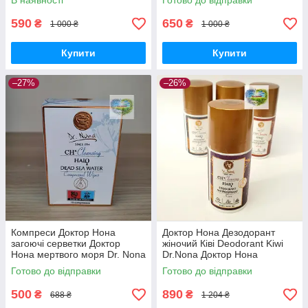
В наявності
Готово до відправки
590
650
₴
₴
1 000 ₴
1 000 ₴
Купити
Купити
–27%
–26%
Компреси Доктор Нона
Доктор Нона Дезодорант
загоючі серветки Доктор
жіночий Ківі Deodorant Kiwi
Нона мертвого моря Dr. Nona
Dr.Nona Доктор Нона
Dead Sea Water Compresses
дезодорант кульковий Ківі
Готово до відправки
Готово до відправки
500
890
₴
₴
688 ₴
1 204 ₴