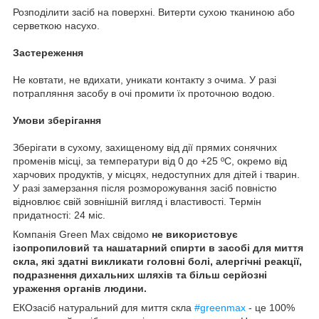
Розподілити засіб на поверхні. Витерти сухою тканиною або
серветкою насухо.
Застереження
Не ковтати, не вдихати, уникати контакту з очима. У разі
потрапляння засобу в очі промити їх проточною водою.
Умови зберігання
Зберігати в сухому, захищеному від дії прямих сонячних
променів місці, за температури від 0 до +25 ºС, окремо від
харчових продуктів, у місцях, недоступних для дітей і тварин.
У разі замерзання після розморожування засіб повністю
відновлює свій зовнішній вигляд і властивості. Термін
придатності: 24 міс.
Компанія Green Max свідомо
не використовує
ізопропиловий та нашатарний спирти в засобі для миття
скла, які здатні викликати головні болі, алергічні реакції,
подразнення дихальних шляхів та більш серйозні
ураження органів людини.
⠀
ЕКОзасіб натуральний для миття скла
#greenmax
- це 100%