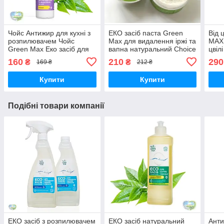
Чойс Антижир для кухні з
EКО засіб паста Green
Від 
розпилювачем Чойс
Max для видалення іржі та
MAX 
Green Max Еко засіб для
вапна натуральний Choice
цвіл
знежирення та видалення
Чойс Green Max
160
210
290
₴
₴
169 ₴
212 ₴
нагару
Купити
Купити
Подібні товари компанії
EКО засіб з розпилювачем
EКО засіб натуральний
Ант