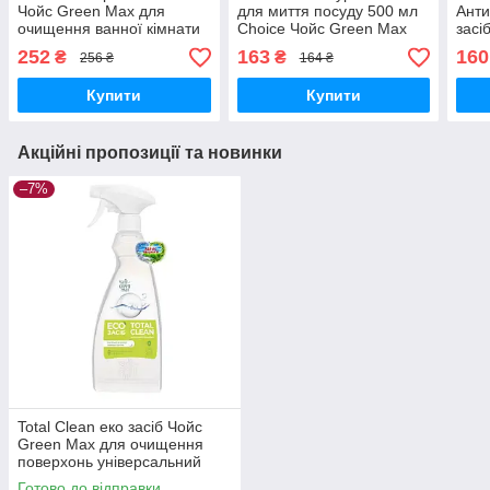
Чойс Green Max для
для миття посуду 500 мл
Анти
очищення ванної кімнати
Choice Чойс Green Max
засі
натуральний 500 мл
вида
252
163
160
₴
₴
256 ₴
164 ₴
Choice Чойс Green Max
Ант
Купити
Купити
Акційні пропозиції та новинки
–7%
Total Clean еко засіб Чойс
Green Max для очищення
поверхонь універсальний
натуральний Choice Чойс
Готово до відправки