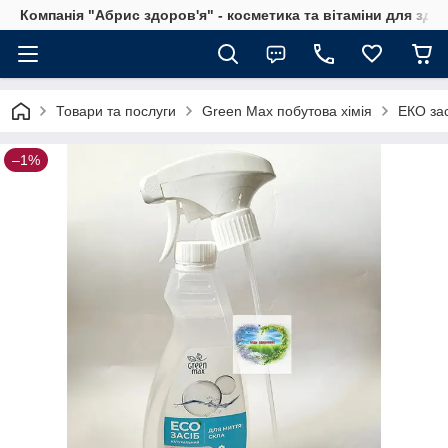
Компанія "Абрис здоров'я" - косметика та вітаміни для здо
Товари та послуги
Green Max побутова хімія
EКО зас
–1%