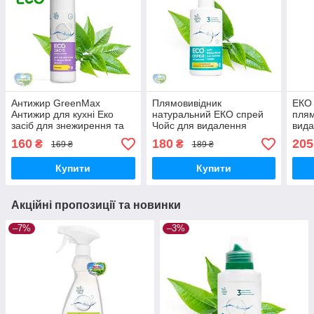
Антижир GreenMax
Плямовивідник
EКО 
Антижир для кухні Еко
натуральний EКО спрей
плям
засіб для знежирення та
Чойс для видалення
вида
видалення нагару Чойс
застарілих плям рідкий
забр
160
180
205
₴
₴
169 ₴
189 ₴
Антижир Green Max
засіб для виведення плям
Чойс
Choice Green Max
Купити
Купити
Акційні пропозиції та новинки
–7%
–3%