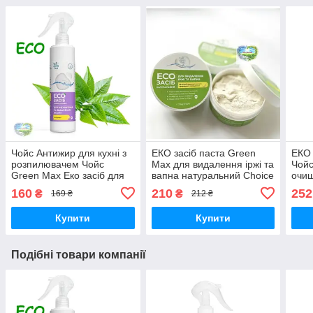
Чойс Антижир для кухні з
EКО засіб паста Green
EКО 
розпилювачем Чойс
Max для видалення іржі та
Чойс
Green Max Еко засіб для
вапна натуральний Choice
очищ
знежирення та видалення
Чойс Green Max
нату
160
210
252
₴
₴
169 ₴
212 ₴
нагару
Choi
Купити
Купити
Подібні товари компанії