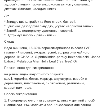
здоров’я людини, може використовуватись у спальнях,
дитячих кімнатах, холодильниках.
Дія
* Знищує цвіль, грибок та його спори, бактерії.
* Здійснює дезодорувальну дію, усуває неприємні запахи.
* Запобігає повторному ураженню поверхні.
* Підтримує високий рівень гігієни.
Склад
Вода очищена, 15-30% пероксикарбонова кислота PAP
(активний кисень), екстракт уснеї, ефірна олія чайного
дерева. INCI: Aqua, Ɛ-phthalimido-peroxy-hexanoic acid, Usnea
Extract, Melaleuca Alternifolia Leaf (Tea Tree) Oil.
Призначення для використання
на різних видах водостійкого покриття:
кахлі, кераміка, бетон, мармур, штукатурка, вироби з
дерев’яним, пластиковим, силіконовим, резиновим,
керамічним тощо.
Спосіб використання
1. Попередньо очистити уражену ділянку у зручний спосіб
(наприклад, ЕКОмолочком або ЕКОзасобом для ванної