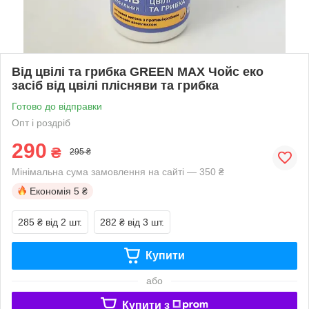
Від цвілі та грибка GREEN MAX Чойс еко
засіб від цвілі плісняви та грибка
Готово до відправки
Опт і роздріб
290
₴
295 ₴
Мінімальна сума замовлення на сайті — 350 ₴
Економія
5 ₴
285 ₴
від 2 шт.
282 ₴
від 3 шт.
Купити
або
Купити з