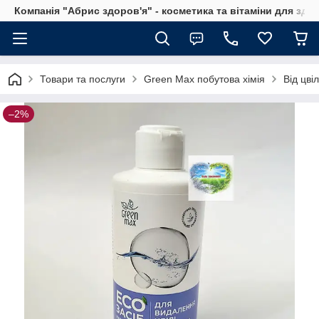
Компанія "Абрис здоров'я" - косметика та вітаміни для здо
Товари та послуги
Green Max побутова хімія
Від цві
–2%