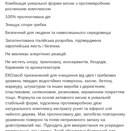
Комбінація унікальної форми кисню з протимікробним
рослинним комплексом
100% пролонгована дія
Знищує спори грибка
Безпечний для людини та навколишнього середовища
Запатентована італійська розробка, підтверджена
європейська якість і безпека
Не викликає алергічних реакцій
Не містить хлору, триклозану, консервантів, біоцидів,
барвників та ароматизаторів.
ЕКОзасіб призначений для очищення від цвілі і грибкових
уражень твердих водостійких поверхонь: кахлю, бетону,
мармуру, штукатурки та інших виробів з дерев’яним,
пластиковим, силіконовим, резиновим, керамічним покриттям
тощо. Формула на основі активного кисню в унікальній
стабільній формі, підсилена протимікробною дією
натурального комплексу екстракту уснеї та ефірної олії
чайного дерева. Має пролонговану дію, запобігає повторному
ураженню поверхні та появі неприємного запаху на
довготривалий час. Підходить для використання як усередині
приміщення, так і ззовні. Засіб абсолютно безпечний для