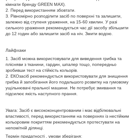
кімнати бренду GREEN MAX).
2. Перед використанням збовтати.
3. Рівномірно розподілити засіб по поверхні та залишити,
залежно від ступеня ураження, на 15-60 хвилин. У разі
сильного ураження рекомендується час дії засобу збільшити
до 12 годин або залишити засіб на ніч. Змити водою.
Лайфхаки
1. Засіб можна використовувати для виведення грибка та
плісняви з тканини, гардин, шпалер тощо, попередньо
зробивши тест на стійкість кольорів.
2. ЕКОзасіб рекомендується використовувати для знищення
грибка й запобігання його подальшого розвитку на гумовому
ущільнювачі пральної машини. Не потребує змивання та
підсилює якість наступного прання.
Увага: Засіб є висококонцентрованим і має відбілювальні
властивості, перед використанням на поверхнях із нестійким
кольоровим покриттям рекомендується протестувати на
непомітній ділянці.
Термін придатності , умови зберіганя: