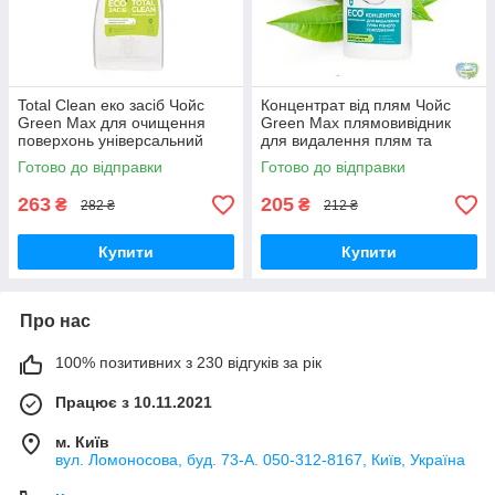
Total Clean еко засіб Чойс
Концентрат від плям Чойс
Green Max для очищення
Green Max плямовивідник
поверхонь універсальний
для видалення плям та
натуральний Choice Чойс
стійких забруднень Грін Макс
Готово до відправки
Готово до відправки
Green Max
263
205
₴
₴
282 ₴
212 ₴
Купити
Купити
Про нас
100% позитивних з 230 відгуків за рік
Працює з 10.11.2021
м. Київ
вул. Ломоносова, буд. 73-А. 050-312-8167, Київ, Україна