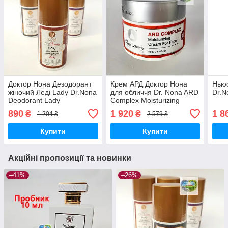
Доктор Нона Дезодорант
Крем АРД Доктор Нона
Ньюс
жіночий Леді Lady Dr.Nona
для обличчя Dr. Nona ARD
Dr.N
Deodorant Lady
Complex Moisturizing
Дезодорант кульковий
Cream For Face
890
1 920
1 8
₴
₴
1 204 ₴
2 579 ₴
Доктор Нона 95 мл
зволожуючий крем
Купити
Купити
Акційні пропозиції та новинки
–41%
–26%