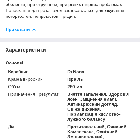
оболонки, при отруєннях, при різних шкірних проблемах.
Полоскання для рота також застосовується для лікування
потертостей, попрілостей, тріщин.
Приховати
Характеристики
Основні
Виробник
Dr.Nona
Країна виробник
Ізраїль
Об'єм
250 мл
Призначення і результат
Зняття запалення, Здоров'я
ясен, Зміцнення емалі,
Антикарієсний догляд,
Свіже дихання,
Нормалізація кислотно-
лужного балансу
Дія
Протизапальний, Очисний,
Комплексне, Освіжний,
Зміцнювальний,