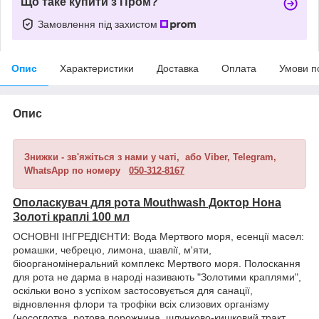
Що таке купити з Пром?
Замовлення під захистом
Опис
Характеристики
Доставка
Оплата
Умови п
Опис
Знижки - зв'яжіться з нами у чаті, або Viber, Telegram,
WhatsApp по номеру
050-312-8167
Ополаскувач для рота Mouthwash Доктор Нона
Золоті краплі 100 мл
ОСНОВНІ ІНГРЕДІЄНТИ: Вода Мертвого моря, есенції масел:
ромашки, чебрецю, лимона, шавлії, м'яти,
біоорганомінеральний комплекс Мертвого моря. Полоскання
для рота не дарма в народі називають "Золотими краплями",
оскільки воно з успіхом застосовується для санації,
відновлення флори та трофіки всіх слизових організму
(носоглотка, ротова порожнина, шлунково-кишковий тракт,