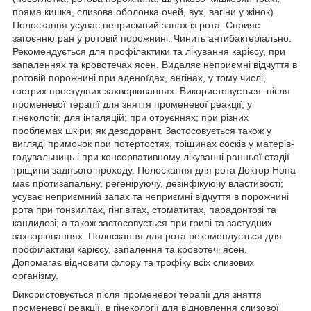
пряма кишка, слизова оболонка очей, вух, вагіни у жінок).
Полоскання усуває неприємний запах із рота. Сприяє
загоєнню ран у ротовій порожнині. Чинить антибактеріально.
Рекомендується для профілактики та лікування карієсу, при
запаленнях та кровотечах ясен. Видаляє неприємні відчуття в
ротовій порожнині при аденоїдах, ангінах, у тому числі,
гострих простудних захворюваннях. Використовується: після
променевої терапії для зняття променевої реакції; у
гінекології; для інгаляцій; при отруєннях; при різних
проблемах шкіри; як дезодорант. Застосовується також у
вигляді примочок при потертостях, тріщинах сосків у матерів-
годувальниць і при консервативному лікуванні ранньої стадії
тріщини заднього проходу. Полоскання для рота Доктор Нона
має протизапальну, регеніруючу, дезінфікуючу властивості;
усуває неприємний запах та неприємні відчуття в порожнині
рота при тонзилітах, гінгівітах, стоматитах, парадонтозі та
кандидозі; а також застосовується при грипі та застудних
захворюваннях. Полоскання для рота рекомендується для
профілактики карієсу, запалення та кровотечі ясен.
Допомагає відновити флору та трофіку всіх слизових
організму.
Використовується після променевої терапії для зняття
променевої реакції, в гінекології для відновлення слизової