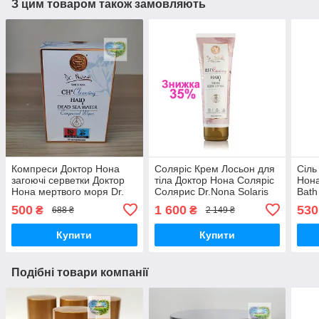
З цим товаром також замовляють
Компреси Доктор Нона
Соляріс Крем Лосьон для
Сіль
загоючі серветки Доктор
тіла Доктор Нона Соляріс
Нона
Нона мертвого моря Dr.
Солярис Dr.Nona Solaris
Bath
Nona Dead Sea Water
Body Lotion від опіків
Dead
500
1 600
530
₴
₴
688 ₴
2 149 ₴
Compresses
Купити
Купити
Подібні товари компанії