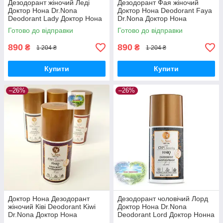
Дезодорант жіночий Леді
Дезодорант Фая жіночий
Доктор Нона Dr.Nona
Доктор Нона Deodorant Faya
Deodorant Lady Доктор Нона
Dr.Nona Доктор Нона
кульковий дезодорант Леді
дезодорант кульковий Фая
Готово до відправки
Готово до відправки
антіперспірант
890
890
₴
₴
1 204 ₴
1 204 ₴
Купити
Купити
–26%
–26%
Доктор Нона Дезодорант
Дезодорант чоловічий Лорд
жіночий Ківі Deodorant Kiwi
Доктор Нона Dr.Nona
Dr.Nona Доктор Нона
Deodorant Lord Доктор Нонна
дезодорант кульковий Ківі