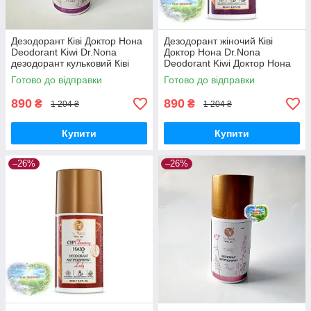
Дезодорант Ківі Доктор Нона
Дезодорант жіночий Ківі
Deodorant Kiwi Dr.Nona
Доктор Нона Dr.Nona
дезодорант кульковий Ківі
Deodorant Kiwi Доктор Нона
Доктор Нона
кульковий деодорант Ківі
Готово до відправки
Готово до відправки
890
890
₴
₴
1 204 ₴
1 204 ₴
Купити
Купити
–26%
–26%