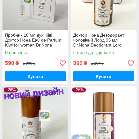
Пробник 10 мл духі Ківі
Доктор Нона Дезодорант
Доктор Нона Eau de Parfum
чоловічий Лорд 95 мл
Kiwi for woman Dr.Nona
Dr.Nona Deodorant Lord
Парфумована вода Ківі
Доктор Нона кульковий Лорд
В наявності
Готово до відправки
590
890
₴
₴
1 000 ₴
1 204 ₴
Купити
Купити
–26%
–26%