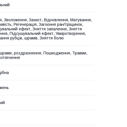
льний
, Зволоження, Захист, Відновлення, Матування,
ивість, Регенерація, Загоєння ран/тріщинок,
увальний ефект, Зняття запалення, Зняття
ння, Підсушувальний ефект, Умиротворення,
ання рубців, шрамів, Зняття болю
 шрами, роздразнення, Пошкодження, Травми,
озтягнення
ібна
жень
ний