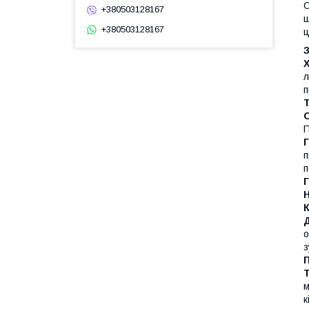
С
+380503128167
ш
+380503128167
ц
Х
л
п
П
Г
п
п
о
з
П
м
к