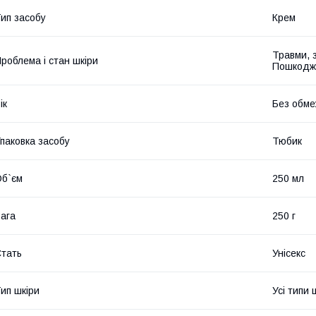
ип засобу
Крем
Травми, 
роблема і стан шкіри
Пошкодж
ік
Без обме
паковка засобу
Тюбик
б`єм
250 мл
ага
250 г
тать
Унісекс
ип шкіри
Усі типи 