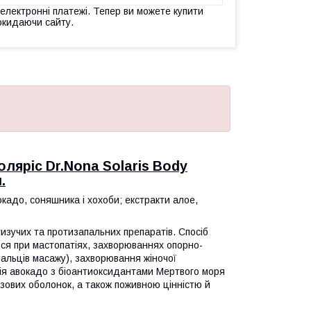
 електронні платежі. Тепер ви можете купити
окидаючи сайту.
ляріс Dr.Nona Solaris Body
.
окадо, соняшника і хохоби; екстракти алое,
изучих та протизапальних препаратів. Спосіб
ться при мастопатіях, захворюваннях опорно-
пальців масажу), захворювання жіночої
олія авокадо з біоантиоксидантами Мертвого моря
изових оболонок, а також поживною цінністю й