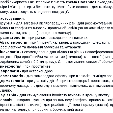
посіб використання: невелика кількість
крема Солярис
Накладати 
кіри і м’яко розтерти без натиску. Може бути основою дня макіяжу.
ьому, застосовують спеціальні інструкції.
Застосування:
ірургія
- для загоєння післяопераційних ран, для розсмоктування 
ікування трофічних виразок, пролежней; опіків (за опіками відразу п
рямої кишки, геморое (пальцевого масажу).
Травматологія
- при різних пошкодженнях і вивихах.
Офтальмологія
- при "ячмені", халазіоні, дакріоцисти, блефаріті, 
рофілактика та лікування глаукоми та катаракти.
інекологія
- Рекомендовано для лікування різних новосформовани
роцесів. При ерозії шийки матки, міоме (тампони); мастопатії (зма
одрібнених солей з 0,5 мл крему). Для омотування слизової оболон
Гинекология
- при простатите.
Неврологія
- при остеохондрозі
Косметологія
- Для замолодого ефекту, при целюліті. Ліквідує розт
Дерматологія
- при діатезі у дітей, при склеродермії, кератомах, 
переному лисиці, плодистому запалення, папіломах, для відбілюва
ударю.
едіатрія
- для стимулювання імунітету втирати в яремну виємку.
Терапія
- використовується при загальному і рефлекторному масажі
ігрені (на віскі і затилиці); для реабілітації після інсульту (масаж)
інцівки на голову); при бронхіті, бронхіальній астмі.