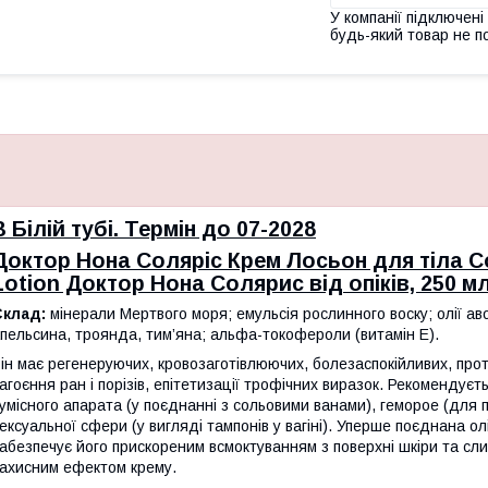
У компанії підключені
будь-який товар не п
В Білій тубі. Термін до 07-2028
Доктор Нона Соляріс Крем Лосьон для тіла Со
Lotion Доктор Нона Солярис від опіків, 250 мл
Склад:
мінерали Мертвого моря; емульсія рослинного воску; олії ав
пельсина, троянда, тим’яна; альфа-токофероли (витамін Е).
ін має регенеруючих, кровозаготівлюючих, болезаспокійливих, прот
агоєння ран і порізів, епітетизації трофічних виразок. Рекомендує
умісного апарата (у поєднанні з сольовими ванами), геморое (для 
ексуальної сфери (у вигляді тампонів у вагіні). Уперше поєднана 
абезпечує його прискореним всмоктуванням з поверхні шкіри та сл
ахисним ефектом крему.