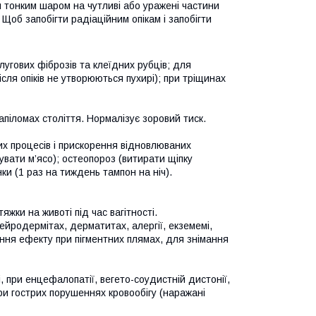
тонким шаром на чутливі або уражені частини
 Щоб запобігти радіаційним опікам і запобігти
лугових фіброзів та клеїдних рубців; для
ісля опіків не утворюються пухирі); при тріщинах
папіломах століття. Нормалізує зоровий тиск.
х процесів і прискорення відновлюваних
щувати м’ясо); остеопороз (витирати щіпку
ки (1 раз на тиждень тампон на ніч).
яжки на животі під час вагітності.
нейродермітах, дерматитах, алергії, екземемі,
ння ефекту при пігментних плямах, для знімання
, при енцефалопатії, вегето-соудистній дистонії,
, при гострих порушеннях кровообігу (наражані