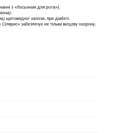
днанні з «Лосьоном для рота»).
ясна).
ці щитовидної залози, при діабеті.
« Сілярис» забезпечує не тільки місцеву охорону,