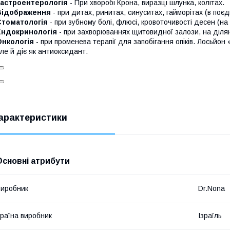
Гастроентерологія
- При хворобі Крона, виразці шлунка, колітах.
Відображення
- при дитах, ринитах, синуситах, гайморітах (в поє
Стоматологія
- при зубному болі, флюсі, кровоточивості десен (на 
Ендокринологія
- при захворюваннях щитовидної залози, на ділян
Онкологія
- при променева терапії для запобігання опіків. Лосьйон 
ле й діє як антиоксидант.
арактеристики
Основні атрибути
иробник
Dr.Nona
раїна виробник
Ізраїль