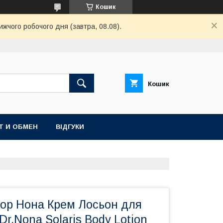
Кошик
ижчого робочого дня (завтра, 08.08).
Кошик
Т И ОБМЕН
ВІДГУКИ
тор Нона Крем Лосьон для
Dr.Nona Solaris Body Lotion