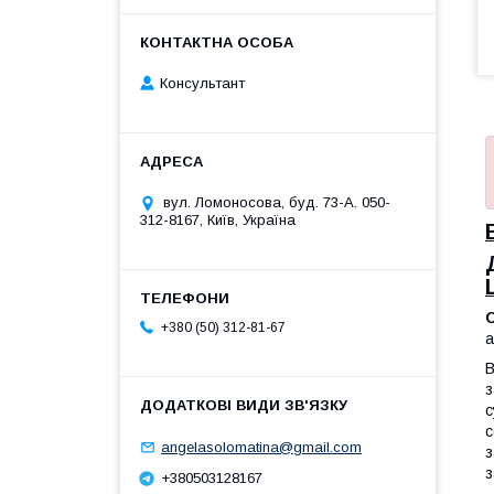
Консультант
вул. Ломоносова, буд. 73-А. 050-
312-8167, Київ, Україна
+380 (50) 312-81-67
а
В
з
с
с
angelasolomatina@gmail.com
з
з
+380503128167